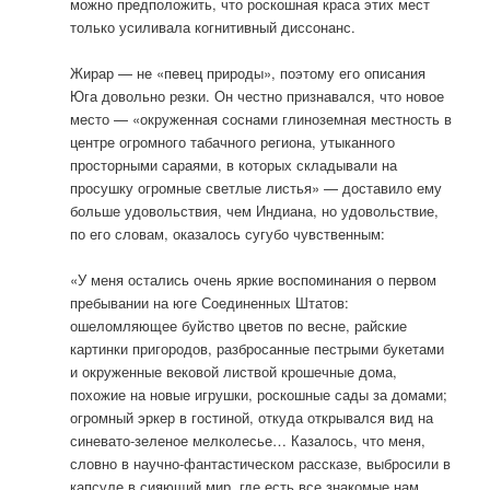
можно предположить, что роскошная краса этих мест
только усиливала когнитивный диссонанс.
Жирар — не «певец природы», поэтому его описания
Юга довольно резки. Он честно признавался, что новое
место — «окруженная соснами глиноземная местность в
центре огромного табачного региона, утыканного
просторными сараями, в которых складывали на
просушку огромные светлые листья» — доставило ему
больше удовольствия, чем Индиана, но удовольствие,
по его словам, оказалось сугубо чувственным:
«У меня остались очень яркие воспоминания о первом
пребывании на юге Соединенных Штатов:
ошеломляющее буйство цветов по весне, райские
картинки пригородов, разбросанные пестрыми букетами
и окруженные вековой листвой крошечные дома,
похожие на новые игрушки, роскошные сады за домами;
огромный эркер в гостиной, откуда открывался вид на
синевато-зеленое мелколесье… Казалось, что меня,
словно в научно-фантастическом рассказе, выбросили в
капсуле в сияющий мир, где есть все знакомые нам