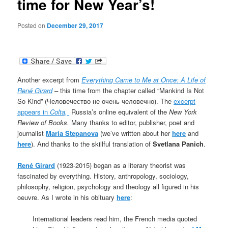
time for New Year’s!
Posted on
December 29, 2017
Another excerpt from
Everything Came to Me at Once: A Life of
René Gi
rard
–
this time from the chapter called “Mankind Is Not
So Kind” (Человечество не очень человечно). The
excerpt
appears in
Colta,
Russia’s online equivalent of the
New York
Review of Books.
Many thanks to editor, publisher, poet and
journalist
Maria Stepanova
(we’ve written about her
here
and
here
). And thanks to the skillful translation of
Svetlana Panich
.
René Girard
(1923-2015) began as a literary theorist was
fascinated by everything. History, anthropology, sociology,
philosophy, religion, psychology and theology all figured in his
oeuvre. As I wrote in his obituary
here
:
International leaders read him, the French media quoted