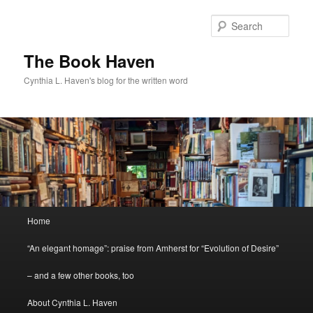
Skip
to
Sear
primary
content
The Book Haven
Cynthia L. Haven's blog for the written word
Main
Home
menu
“An elegant homage”: praise from Amherst for “Evolution of Desire”
– and a few other books, too
About Cynthia L. Haven