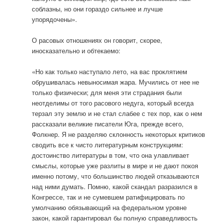
соблазны, но они гораздо сильнее и лучше
упорядочены».
О расовых отношениях он говорит, скорее,
иносказательно и обтекаемо:
«Но как только наступало лето, на вас проклятием
обрушивалась невыносимая жара. Мучились от нее не
только физически; для меня эти страдания были
неотделимы от того расового недуга, который всегда
терзал эту землю и не стал слабее с тех пор, как о нем
рассказали великие писатели Юга, прежде всего,
Фолкнер. Я не разделяю склонность некоторых критиков
сводить все к чисто литературным конструкциям:
достоинство литературы в том, что она улавливает
смыслы, которые уже разлиты в мире и не дают покоя
именно потому, что большинство людей отказываются
над ними думать. Помню, какой скандал разразился в
Конгрессе, так и не сумевшем ратифицировать по
умолчанию обязывающий на федеральном уровне
закон, какой гарантировал бы полную справедливость