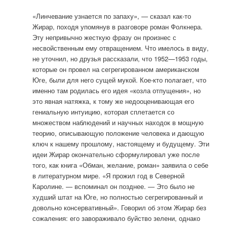
«Линчевание узнается по запаху», — сказал как-то
Жирар, походя упомянув в разговоре роман Фолкнера.
Эту непривычно жесткую фразу он произнес с
несвойственным ему отвращением. Что имелось в виду,
не уточнил, но друзья рассказали, что 1952—1953 годы,
которые он провел на сегрегированном американском
Юге, были для него сущей мукой. Кое-кто полагает, что
именно там родилась его идея «козла отпущения», но
это явная натяжка, к тому же недооценивающая его
гениальную интуицию, которая сплетается со
множеством наблюдений и научных находок в мощную
теорию, описывающую положение человека и дающую
ключ к нашему прошлому, настоящему и будущему. Эти
идеи Жирар окончательно сформулировал уже после
того, как книга «Обман, желание, роман» заявила о себе
в литературном мире. «Я прожил год в Северной
Каролине. — вспоминал он позднее. — Это было не
худший штат на Юге, но полностью сегрегированный и
довольно консервативный». Говорил об этом Жирар без
сожаления: его завораживало буйство зелени, однако