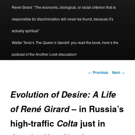
René Girard: “The economic, biological, or racial criterion that is
responsible for discrimination will never be found, because it’s
actually spiritual”
Walter Tevis’s
The Queen’s Gambit
: you read the book, here’s the
podcast of the Another Look discussion!
Post
←
Previous
Next
→
navigation
Evolution of Desire: A Life
– in Russia’s
of René Girard
high-traffic
just in
Colta